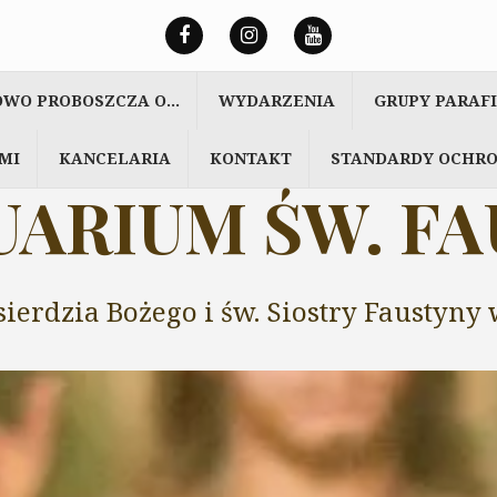
OWO PROBOSZCZA O…
WYDARZENIA
GRUPY PARAF
MI
KANCELARIA
KONTAKT
STANDARDY OCHRO
ARIUM ŚW. F
sierdzia Bożego i św. Siostry Faustyn