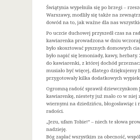
Świątynia wypełniła się po brzegi – rze
Warszawy, modliły się także na zewnątrz
dowód na to, jak ważne dla nas wszystkic
Po uczcie duchowej przyszedł czas na ra
kawiarenka prowadzona w dniu wczorajs
było skosztować pysznych domowych cias
było napić się lemoniady, kawy, herbaty
do kawiarenki, z której dochód przeznaczo
musiało być więcej, dlatego dziękujemy 
przygotowały kilka dodatkowych wypiek
Ogromną radość sprawił dziewczynkom Je
kawiarenkę, niestety już mało co w niej 
wiernymi na dziedzińcu, błogosławiąc i 
radości.
„Jezu, ufam Tobie!” – niech te słowa prow
nadzieję.
Bóg zapłać wszystkim za obecność, wspó