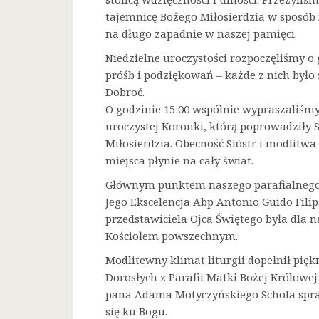
tajemnicę Bożego Miłosierdzia w sposób 
na długo zapadnie w naszej pamięci.
Niedzielne uroczystości rozpoczęliśmy o 
próśb i podziękowań – każde z nich było
Dobroć.
O godzinie 15:00 wspólnie wypraszaliśmy 
uroczystej Koronki, którą poprowadziły 
Miłosierdzia. Obecność Sióstr i modlitw
miejsca płynie na cały świat.
Głównym punktem naszego parafialnego 
Jego Ekscelencja Abp Antonio Guido Filip
przedstawiciela Ojca Świętego była dla
Kościołem powszechnym.
Modlitewny klimat liturgii dopełnił pięk
Dorosłych z Parafii Matki Bożej Królowe
pana Adama Motyczyńskiego Schola spraw
się ku Bogu.