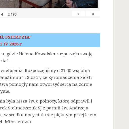
›
»
z
193
IŁOSIERDZIA”
2 IV 2026 r.
scu, gdzie Helena Kowalska rozpoczęła swoją
zia”.
 uwielbienia. Rozpoczęliśmy o 21:00 wspólną
austinum” i Siostry ze Zgromadzenia Sióstr
litwa pomogły nam otworzyć serca na zdroje
ynie.
była Msza św. o północy, którą odprawił i
rek Stelmaszczuk SJ z parafii św. Andrzeja
a w środku nocy stała się pięknym przejściem
i Miłosierdzia.