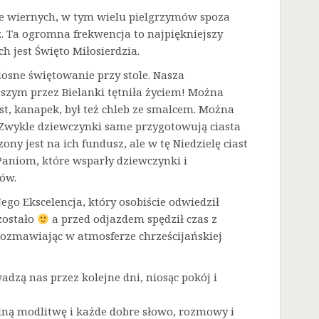
sze wiernych, w tym wielu pielgrzymów spoza
. Ta ogromna frekwencja to najpiękniejszy
h jest Święto Miłosierdzia.
dosne świętowanie przy stole. Nasza
zym przez Bielanki tętniła życiem! Można
t, kanapek, był też chleb ze smalcem. Można
. Zwykle dziewczynki same przygotowują ciasta
ny jest na ich fundusz, ale w tę Niedzielę ciast
Paniom, które wsparły dziewczynki i
ów.
go Ekscelencja, który osobiście odwiedził
zostało
a przed odjazdem spędził czas z
rozmawiając w atmosferze chrześcijańskiej
adzą nas przez kolejne dni, niosąc pokój i
lną modlitwę i każde dobre słowo, rozmowy i