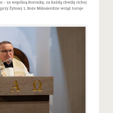
i – za wspólną Koronkę, za każdą chwilę cichej
przy Żytniej 1, Boże Miłosierdzie wciąż toruje