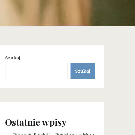
Szukaj
Szukaj
Ostatnie wpisy
„Pilnujcie Polski!” – Powstańcza Msza