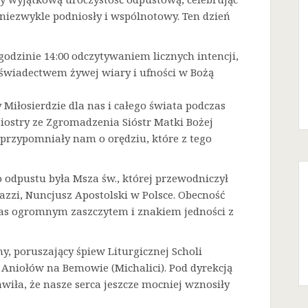
niezwykle podniosły i wspólnotowy. Ten dzień
godzinie 14:00 odczytywaniem licznych intencji,
 świadectwem żywej wiary i ufności w Bożą
Miłosierdzie dla nas i całego świata podczas
Siostry ze Zgromadzenia Sióstr Matki Bożej
a przypomniały nam o orędziu, które z tego
odpustu była Msza św., której przewodniczył
azzi, Nuncjusz Apostolski w Polsce. Obecność
 nas ogromnym zaszczytem i znakiem jedności z
ny, poruszający śpiew Liturgicznej Scholi
j Aniołów na Bemowie (Michalici). Pod dyrekcją
iła, że nasze serca jeszcze mocniej wznosiły