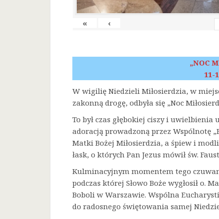
«
‹
„NOC M
11-1
W wigilię Niedzieli Miłosierdzia, w miej
zakonną drogę, odbyła się „Noc Miłosierd
To był czas głębokiej ciszy i uwielbienia
adoracją prowadzoną przez Wspólnotę „F
Matki Bożej Miłosierdzia, a śpiew i mod
łask, o których Pan Jezus mówił św. Faust
Kulminacyjnym momentem tego czuwania 
podczas której Słowo Boże wygłosił o. Ma
Boboli w Warszawie. Wspólna Eucharysti
do radosnego świętowania samej Niedziel