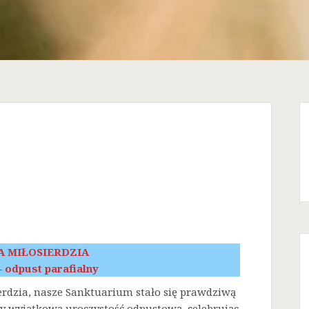
A MIŁOSIERDZIA
 – odpust parafialny
erdzia, nasze Sanktuarium stało się prawdziwą
śmy wyjątkową uroczystość odpustową, celebrując