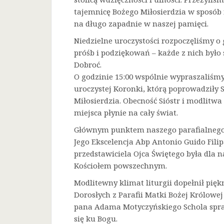
tajemnicę Bożego Miłosierdzia w sposób 
na długo zapadnie w naszej pamięci.
Niedzielne uroczystości rozpoczęliśmy o 
próśb i podziękowań – każde z nich było
Dobroć.
O godzinie 15:00 wspólnie wypraszaliśmy 
uroczystej Koronki, którą poprowadziły 
Miłosierdzia. Obecność Sióstr i modlitw
miejsca płynie na cały świat.
Głównym punktem naszego parafialnego 
Jego Ekscelencja Abp Antonio Guido Filip
przedstawiciela Ojca Świętego była dla
Kościołem powszechnym.
Modlitewny klimat liturgii dopełnił pięk
Dorosłych z Parafii Matki Bożej Królowe
pana Adama Motyczyńskiego Schola spraw
się ku Bogu.