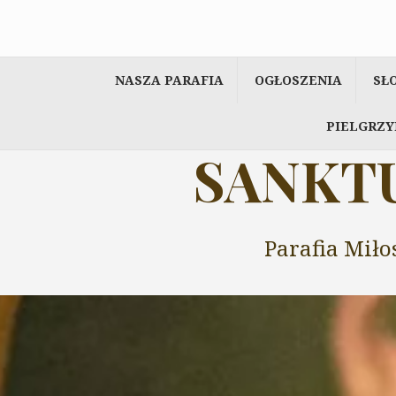
Przeskocz
do
treści
NASZA PARAFIA
OGŁOSZENIA
SŁ
PIELGRZY
SANKTU
Parafia Miło