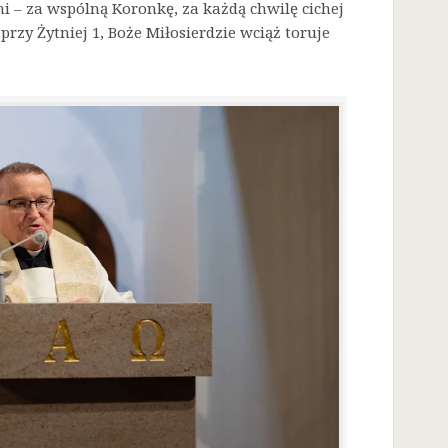
i – za wspólną Koronkę, za każdą chwilę cichej
przy Żytniej 1, Boże Miłosierdzie wciąż toruje