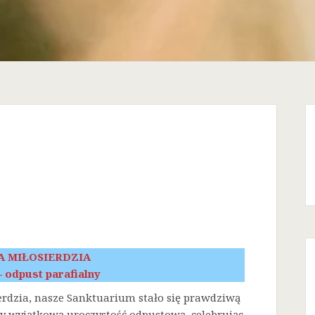
A MIŁOSIERDZIA
 – odpust parafialny
erdzia, nasze Sanktuarium stało się prawdziwą
śmy wyjątkową uroczystość odpustową, celebrując