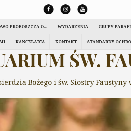
OWO PROBOSZCZA O…
WYDARZENIA
GRUPY PARAF
MI
KANCELARIA
KONTAKT
STANDARDY OCHRO
ARIUM ŚW. F
sierdzia Bożego i św. Siostry Faustyn