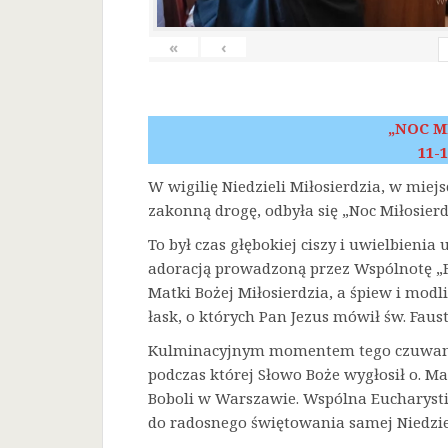
«
‹
„NOC M
11-1
W wigilię Niedzieli Miłosierdzia, w miej
zakonną drogę, odbyła się „Noc Miłosierd
To był czas głębokiej ciszy i uwielbienia
adoracją prowadzoną przez Wspólnotę „F
Matki Bożej Miłosierdzia, a śpiew i mod
łask, o których Pan Jezus mówił św. Faust
Kulminacyjnym momentem tego czuwania 
podczas której Słowo Boże wygłosił o. Ma
Boboli w Warszawie. Wspólna Eucharysti
do radosnego świętowania samej Niedziel