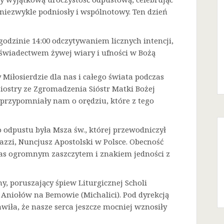
niezwykle podniosły i wspólnotowy. Ten dzień
godzinie 14:00 odczytywaniem licznych intencji,
 świadectwem żywej wiary i ufności w Bożą
Miłosierdzie dla nas i całego świata podczas
Siostry ze Zgromadzenia Sióstr Matki Bożej
a przypomniały nam o orędziu, które z tego
odpustu była Msza św., której przewodniczył
azzi, Nuncjusz Apostolski w Polsce. Obecność
 nas ogromnym zaszczytem i znakiem jedności z
ny, poruszający śpiew Liturgicznej Scholi
j Aniołów na Bemowie (Michalici). Pod dyrekcją
iła, że nasze serca jeszcze mocniej wznosiły