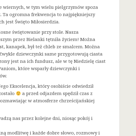
sze wiernych, w tym wielu pielgrzymów spoza
. Ta ogromna frekwencja to najpiękniejszy
h jest Święto Miłosierdzia.
dosne świętowanie przy stole. Nasza
zym przez Bielanki tętniła życiem! Można
t, kanapek, był też chleb ze smalcem. Można
. Zwykle dziewczynki same przygotowują ciasta
ny jest na ich fundusz, ale w tę Niedzielę ciast
Paniom, które wsparły dziewczynki i
ów.
go Ekscelencja, który osobiście odwiedził
zostało
a przed odjazdem spędził czas z
rozmawiając w atmosferze chrześcijańskiej
adzą nas przez kolejne dni, niosąc pokój i
lną modlitwę i każde dobre słowo, rozmowy i