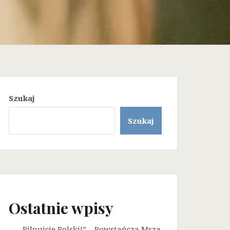
Szukaj
Szukaj
Ostatnie wpisy
„Pilnujcie Polski!” – Powstańcza Msza