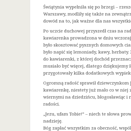
Świątynia wypełniła się po brzegi – rze
Warszawy, modliły się także na zewnątrz
dowód na to, jak ważne dla nas wszystkic
Po uczcie duchowej przyszedł czas na ra
kawiarenka prowadzona w dniu wczorajs
było skosztować pysznych domowych cias
było napić się lemoniady, kawy, herbaty
do kawiarenki, z której dochód przeznaczo
musiało być więcej, dlatego dziękujemy 
przygotowały kilka dodatkowych wypiek
Ogromną radość sprawił dziewczynkom Je
kawiarenkę, niestety już mało co w niej 
wiernymi na dziedzińcu, błogosławiąc i 
radości.
„Jezu, ufam Tobie!” – niech te słowa prow
nadzieję.
Bóg zapłać wszystkim za obecność, wspó