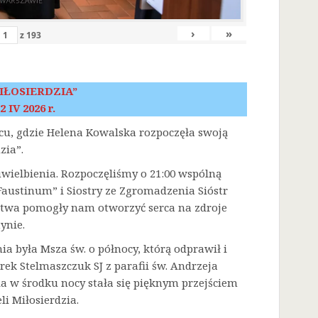
›
»
z
193
IŁOSIERDZIA”
2 IV 2026 r.
scu, gdzie Helena Kowalska rozpoczęła swoją
zia”.
 uwielbienia. Rozpoczęliśmy o 21:00 wspólną
austinum” i Siostry ze Zgromadzenia Sióstr
litwa pomogły nam otworzyć serca na zdroje
ynie.
była Msza św. o północy, którą odprawił i
rek Stelmaszczuk SJ z parafii św. Andrzeja
a w środku nocy stała się pięknym przejściem
i Miłosierdzia.