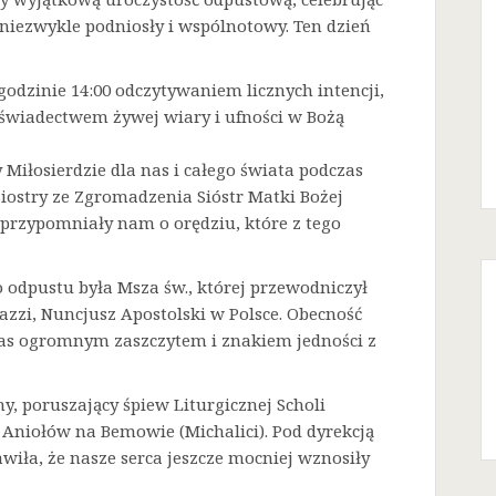
niezwykle podniosły i wspólnotowy. Ten dzień
godzinie 14:00 odczytywaniem licznych intencji,
 świadectwem żywej wiary i ufności w Bożą
Miłosierdzie dla nas i całego świata podczas
Siostry ze Zgromadzenia Sióstr Matki Bożej
a przypomniały nam o orędziu, które z tego
odpustu była Msza św., której przewodniczył
azzi, Nuncjusz Apostolski w Polsce. Obecność
 nas ogromnym zaszczytem i znakiem jedności z
ny, poruszający śpiew Liturgicznej Scholi
j Aniołów na Bemowie (Michalici). Pod dyrekcją
iła, że nasze serca jeszcze mocniej wznosiły