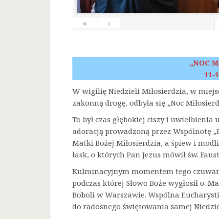
«
‹
„NOC M
11-1
W wigilię Niedzieli Miłosierdzia, w miej
zakonną drogę, odbyła się „Noc Miłosierd
To był czas głębokiej ciszy i uwielbienia
adoracją prowadzoną przez Wspólnotę „F
Matki Bożej Miłosierdzia, a śpiew i mod
łask, o których Pan Jezus mówił św. Faust
Kulminacyjnym momentem tego czuwania 
podczas której Słowo Boże wygłosił o. Ma
Boboli w Warszawie. Wspólna Eucharysti
do radosnego świętowania samej Niedziel