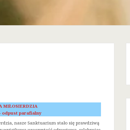
A MIŁOSIERDZIA
 – odpust parafialny
erdzia, nasze Sanktuarium stało się prawdziwą
śmy wyjątkową uroczystość odpustową, celebrując