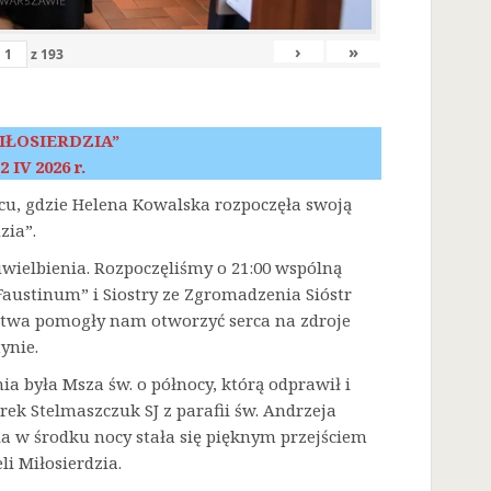
›
»
z
193
IŁOSIERDZIA”
2 IV 2026 r.
scu, gdzie Helena Kowalska rozpoczęła swoją
zia”.
 uwielbienia. Rozpoczęliśmy o 21:00 wspólną
austinum” i Siostry ze Zgromadzenia Sióstr
litwa pomogły nam otworzyć serca na zdroje
ynie.
była Msza św. o północy, którą odprawił i
rek Stelmaszczuk SJ z parafii św. Andrzeja
a w środku nocy stała się pięknym przejściem
i Miłosierdzia.