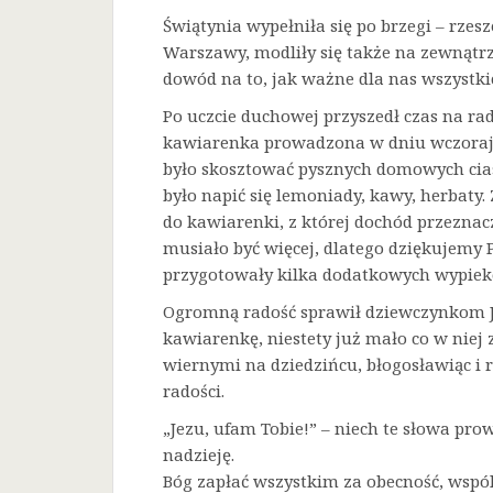
Świątynia wypełniła się po brzegi – rze
Warszawy, modliły się także na zewnątrz
dowód na to, jak ważne dla nas wszystkic
Po uczcie duchowej przyszedł czas na ra
kawiarenka prowadzona w dniu wczorajs
było skosztować pysznych domowych cias
było napić się lemoniady, kawy, herbaty
do kawiarenki, z której dochód przeznaczo
musiało być więcej, dlatego dziękujemy 
przygotowały kilka dodatkowych wypiek
Ogromną radość sprawił dziewczynkom Je
kawiarenkę, niestety już mało co w niej 
wiernymi na dziedzińcu, błogosławiąc i 
radości.
„Jezu, ufam Tobie!” – niech te słowa prow
nadzieję.
Bóg zapłać wszystkim za obecność, wspó