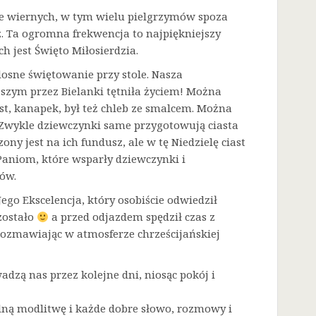
sze wiernych, w tym wielu pielgrzymów spoza
. Ta ogromna frekwencja to najpiękniejszy
h jest Święto Miłosierdzia.
dosne świętowanie przy stole. Nasza
zym przez Bielanki tętniła życiem! Można
t, kanapek, był też chleb ze smalcem. Można
. Zwykle dziewczynki same przygotowują ciasta
ny jest na ich fundusz, ale w tę Niedzielę ciast
Paniom, które wsparły dziewczynki i
ów.
go Ekscelencja, który osobiście odwiedził
zostało
a przed odjazdem spędził czas z
rozmawiając w atmosferze chrześcijańskiej
adzą nas przez kolejne dni, niosąc pokój i
lną modlitwę i każde dobre słowo, rozmowy i