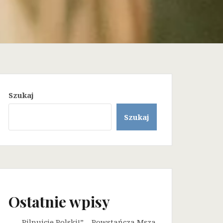
Szukaj
Szukaj
Ostatnie wpisy
„Pilnujcie Polski!” – Powstańcza Msza