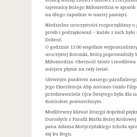
tajemnicę Bożego Miłosierdzia w sposób 
na długo zapadnie w naszej pamięci.
Niedzielne uroczystości rozpoczęliśmy o 
próśb i podziękowań – każde z nich było
Dobroć.
O godzinie 15:00 wspólnie wypraszaliśmy 
uroczystej Koronki, którą poprowadziły 
Miłosierdzia. Obecność Sióstr i modlitw
miejsca płynie na cały świat.
Głównym punktem naszego parafialnego 
Jego Ekscelencja Abp Antonio Guido Filip
przedstawiciela Ojca Świętego była dla
Kościołem powszechnym.
Modlitewny klimat liturgii dopełnił pięk
Dorosłych z Parafii Matki Bożej Królowe
pana Adama Motyczyńskiego Schola spraw
się ku Bogu.