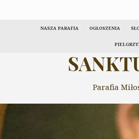
Przeskocz
do
treści
NASZA PARAFIA
OGŁOSZENIA
SŁ
PIELGRZY
SANKTU
Parafia Miło