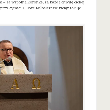
i – za wspólną Koronkę, za każdą chwilę cichej
przy Żytniej 1, Boże Miłosierdzie wciąż toruje