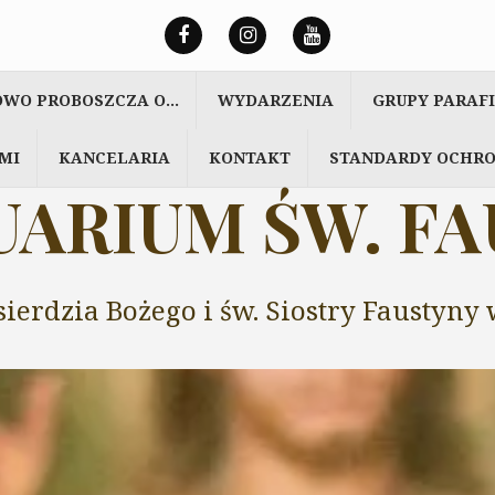
OWO PROBOSZCZA O…
WYDARZENIA
GRUPY PARAF
MI
KANCELARIA
KONTAKT
STANDARDY OCHRO
ARIUM ŚW. F
sierdzia Bożego i św. Siostry Faustyn