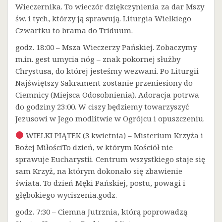
Wieczernika. To wieczór dziękczynienia za dar Mszy
św. i tych, którzy ją sprawują. Liturgia Wielkiego
Czwartku to brama do Triduum.
godz. 18:00 – Msza Wieczerzy Pańskiej. Zobaczymy
m.in. gest umycia nóg – znak pokornej służby
Chrystusa, do której jesteśmy wezwani. Po Liturgii
Najświętszy Sakrament zostanie przeniesiony do
Ciemnicy (Miejsca Odosobnienia). Adoracja potrwa
do godziny 23:00. W ciszy będziemy towarzyszyć
Jezusowi w Jego modlitwie w Ogrójcu i opuszczeniu.
WIELKI PIĄTEK (3 kwietnia) – Misterium Krzyża i
Bożej MiłościTo dzień, w którym Kościół nie
sprawuje Eucharystii. Centrum wszystkiego staje się
sam Krzyż, na którym dokonało się zbawienie
świata. To dzień Męki Pańskiej, postu, powagi i
głębokiego wyciszenia.godz.
godz. 7:30 – Ciemna Jutrznia, którą poprowadzą