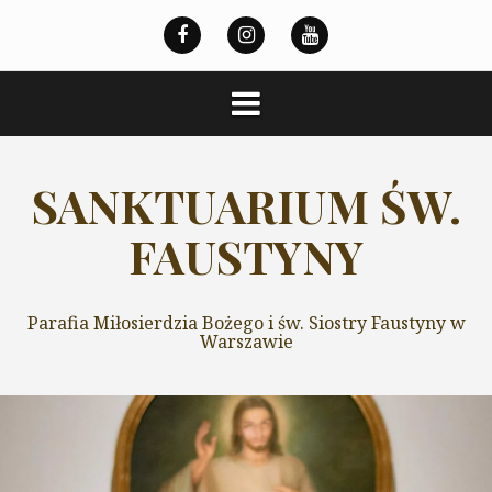
Przeskocz
do
treści
SANKTUARIUM ŚW.
FAUSTYNY
Parafia Miłosierdzia Bożego i św. Siostry Faustyny w
Warszawie