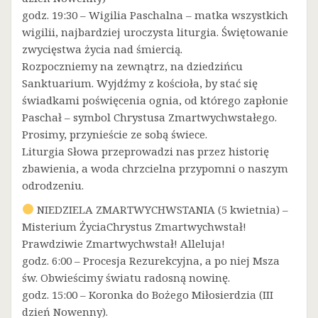
godz. 19:30 – Wigilia Paschalna – matka wszystkich
wigilii, najbardziej uroczysta liturgia. Świętowanie
zwycięstwa życia nad śmiercią.
Rozpoczniemy na zewnątrz, na dziedzińcu
Sanktuarium. Wyjdźmy z kościoła, by stać się
świadkami poświęcenia ognia, od którego zapłonie
Paschał – symbol Chrystusa Zmartwychwstałego.
Prosimy, przynieście ze sobą świece.
Liturgia Słowa przeprowadzi nas przez historię
zbawienia, a woda chrzcielna przypomni o naszym
odrodzeniu.
NIEDZIELA ZMARTWYCHWSTANIA (5 kwietnia) –
Misterium ŻyciaChrystus Zmartwychwstał!
Prawdziwie Zmartwychwstał! Alleluja!
godz. 6:00 – Procesja Rezurekcyjna, a po niej Msza
św. Obwieścimy światu radosną nowinę.
godz. 15:00 – Koronka do Bożego Miłosierdzia (III
dzień Nowenny).