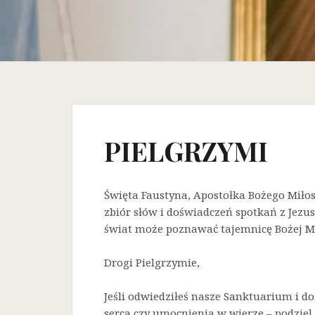
PIELGRZYMI
Święta Faustyna, Apostołka Bożego Miłos
zbiór słów i doświadczeń spotkań z Jezus
świat może poznawać tajemnicę Bożej Mi
Drogi Pielgrzymie,
Jeśli odwiedziłeś nasze Sanktuarium i do
serca czy umocnienia w wierze – podziel