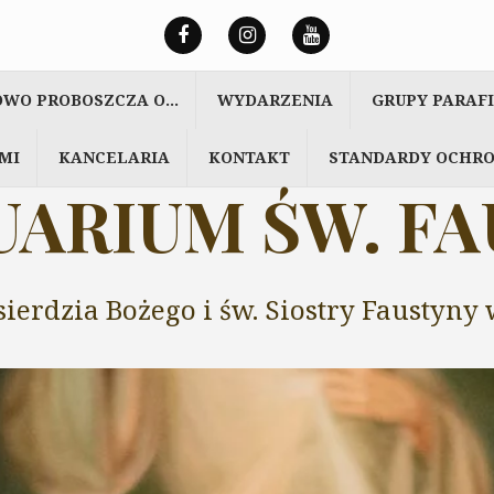
OWO PROBOSZCZA O…
WYDARZENIA
GRUPY PARAF
MI
KANCELARIA
KONTAKT
STANDARDY OCHRO
ARIUM ŚW. F
sierdzia Bożego i św. Siostry Faustyn