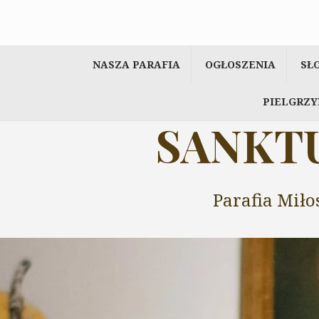
Przeskocz
do
treści
NASZA PARAFIA
OGŁOSZENIA
SŁ
PIELGRZY
SANKTU
Parafia Miło