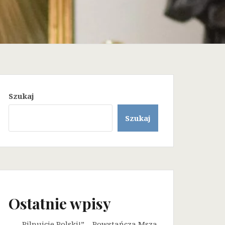
Szukaj
Szukaj
Ostatnie wpisy
„Pilnujcie Polski!” – Powstańcza Msza