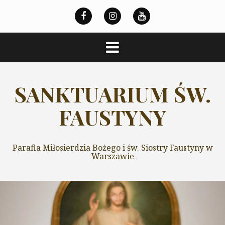
Przeskocz
do
treści
SANKTUARIUM ŚW.
FAUSTYNY
Parafia Miłosierdzia Bożego i św. Siostry Faustyny w
Warszawie