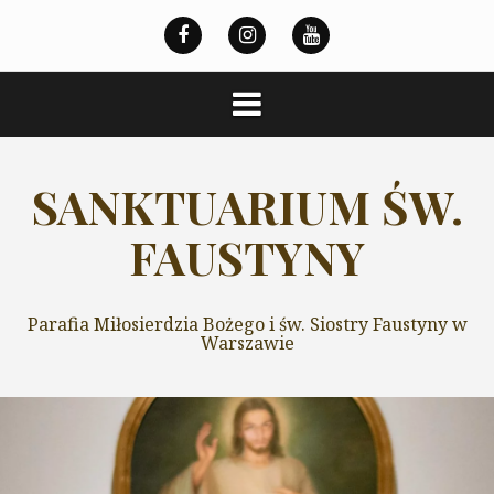
Przeskocz
do
treści
SANKTUARIUM ŚW.
FAUSTYNY
Parafia Miłosierdzia Bożego i św. Siostry Faustyny w
Warszawie